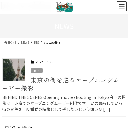
bts-wedding
コ
ナ
ン
ビ
テ
ゲ
ン
ー
NEWS
ツ
シ
へ
ョ
HOME
NEWS
BTS
bts-wedding
ス
ン
キ
に
ッ
移
2026-03-07
プ
動
BTS
東京の街を巡るオープニングム
ービー撮影
BEHIND THE SCENES Opening movie shooting in Tokyo 今回の撮
影は、東京でのオープニングムービー制作です。 いま暮らしている
街の景色を、結婚式の映像として残したいという想いか […]