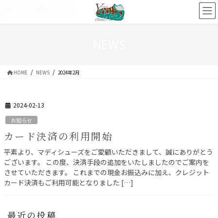
2024年2月
コ
ナ
ン
ビ
テ
ゲ
ン
ー
NEWS
ツ
シ
へ
ョ
HOME
NEWS
2024年2月
ス
ン
キ
に
ッ
移
2024-02-13
プ
動
お知らせ
カード決済の利用開始
平素より、マディシューズをご愛顧いただきまして、誠にありがとう
ございます。 この度、決済手段の追加をいたしましたのでご案内を
させていただきます。 これまでの現金お振込みに加え、クレジット
カード決済もご利用可能となりました […]
最近の投稿