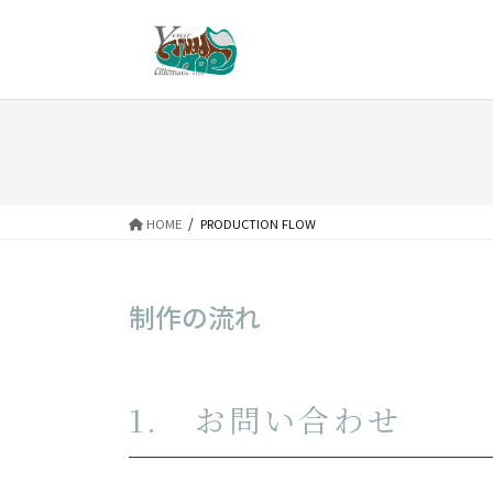
コ
ナ
ン
ビ
テ
ゲ
ン
ー
ツ
シ
へ
ョ
ス
ン
HOME
PRODUCTION FLOW
キ
に
ッ
移
プ
動
制作の流れ
​1. お問い合わせ