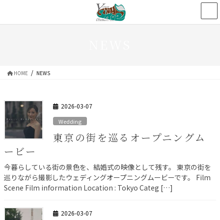
コ
ナ
ン
ビ
テ
ゲ
ン
ー
NEWS
ツ
シ
へ
ョ
HOME
NEWS
ス
ン
キ
に
ッ
移
2026-03-07
プ
動
Wedding
東京の街を巡るオープニングム
ービー
今暮らしている街の景色を、結婚式の映像として残す。 東京の街を
巡りながら撮影したウェディングオープニングムービーです。 Film
Scene Film information Location : Tokyo Categ […]
2026-03-07