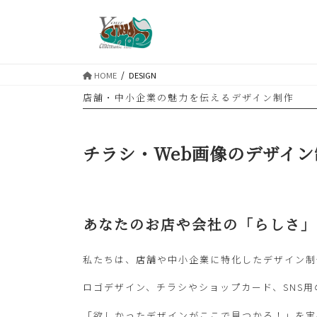
コ
ナ
ン
ビ
テ
ゲ
ン
ー
HOME
DESIGN
ツ
シ
店舗・中小企業の魅力を伝えるデザイン制作
へ
ョ
ス
ン
キ
に
チラシ・Web画像のデザイン
ッ
移
プ
動
あなたのお店や会社の「らしさ」
私たちは、店舗や中小企業に特化したデザイン制
ロゴデザイン、チラシやショップカード、SNS
「欲しかったデザインがここで見つかる！」を実