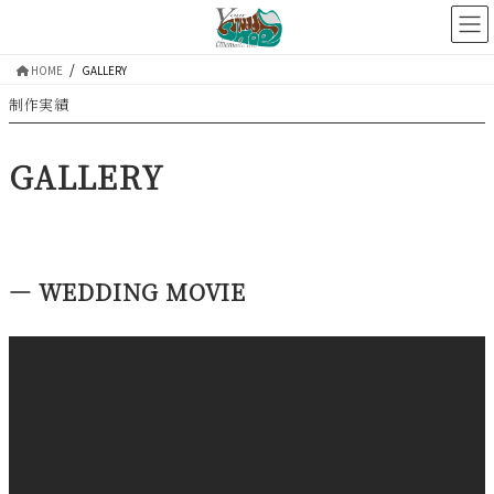
コ
ナ
ン
ビ
テ
ゲ
HOME
GALLERY
ン
ー
制作実績
ツ
シ
へ
ョ
GALLERY
ス
ン
キ
に
ッ
移
プ
動
― WEDDING MOVIE