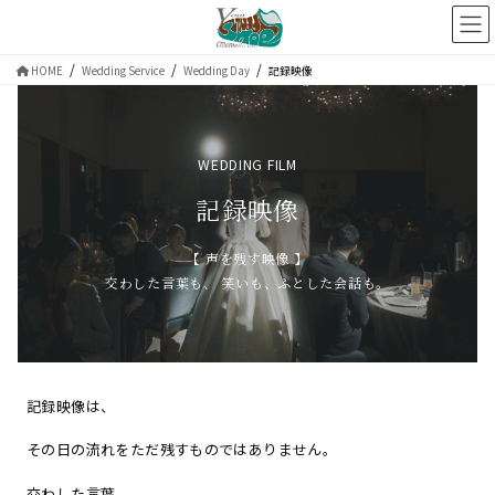
コ
ナ
ン
ビ
テ
ゲ
HOME
Wedding Service
Wedding Day
記録映像
ン
ー
ツ
シ
へ
ョ
WEDDING FILM
ス
ン
キ
に
記録映像
ッ
移
プ
動
【 声を残す映像 】
交わした言葉も、 笑いも、ふとした会話も。
記録映像は、
その日の流れをただ残すものではありません。
交わした言葉、