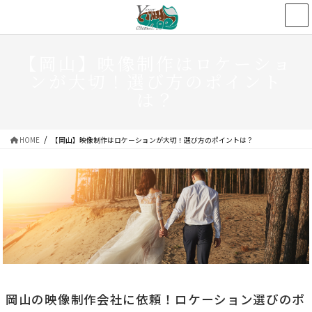
コ
ナ
ン
ビ
テ
ゲ
ン
ー
【岡山】映像制作はロケーショ
ツ
シ
ンが大切！選び方のポイント
へ
ョ
は？
ス
ン
キ
に
ッ
移
HOME
【岡山】映像制作はロケーションが大切！選び方のポイントは？
プ
動
岡山の映像制作会社に依頼！ロケーション選びのポ